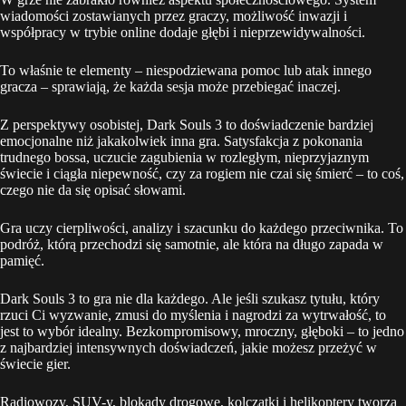
wiadomości zostawianych przez graczy, możliwość inwazji i
współpracy w trybie online dodaje głębi i nieprzewidywalności.
To właśnie te elementy – niespodziewana pomoc lub atak innego
gracza – sprawiają, że każda sesja może przebiegać inaczej.
Z perspektywy osobistej, Dark Souls 3 to doświadczenie bardziej
emocjonalne niż jakakolwiek inna gra. Satysfakcja z pokonania
trudnego bossa, uczucie zagubienia w rozległym, nieprzyjaznym
świecie i ciągła niepewność, czy za rogiem nie czai się śmierć – to coś,
czego nie da się opisać słowami.
Gra uczy cierpliwości, analizy i szacunku do każdego przeciwnika. To
podróż, którą przechodzi się samotnie, ale która na długo zapada w
pamięć.
Dark Souls 3 to gra nie dla każdego. Ale jeśli szukasz tytułu, który
rzuci Ci wyzwanie, zmusi do myślenia i nagrodzi za wytrwałość, to
jest to wybór idealny. Bezkompromisowy, mroczny, głęboki – to jedno
z najbardziej intensywnych doświadczeń, jakie możesz przeżyć w
świecie gier.
Radiowozy, SUV-y, blokady drogowe, kolczatki i helikoptery tworzą