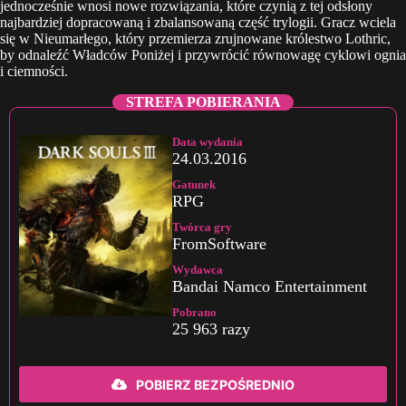
jednocześnie wnosi nowe rozwiązania, które czynią z tej odsłony
najbardziej dopracowaną i zbalansowaną część trylogii. Gracz wciela
się w Nieumarłego, który przemierza zrujnowane królestwo Lothric,
by odnaleźć Władców Poniżej i przywrócić równowagę cyklowi ognia
i ciemności.
STREFA POBIERANIA
Data wydania
24.03.2016
Gatunek
RPG
Twórca gry
FromSoftware
Wydawca
Bandai Namco Entertainment
Pobrano
25 963 razy
POBIERZ BEZPOŚREDNIO