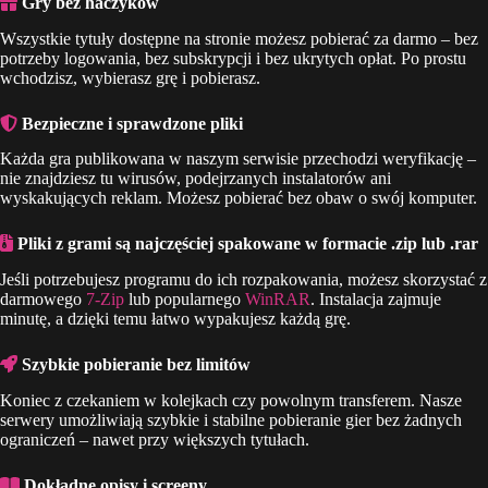
Gry bez haczyków
Wszystkie tytuły dostępne na stronie możesz pobierać za darmo – bez
potrzeby logowania, bez subskrypcji i bez ukrytych opłat. Po prostu
wchodzisz, wybierasz grę i pobierasz.
Bezpieczne i sprawdzone pliki
Każda gra publikowana w naszym serwisie przechodzi weryfikację –
nie znajdziesz tu wirusów, podejrzanych instalatorów ani
wyskakujących reklam. Możesz pobierać bez obaw o swój komputer.
Pliki z grami są najczęściej spakowane w formacie .zip lub .rar
Jeśli potrzebujesz programu do ich rozpakowania, możesz skorzystać z
darmowego
7-Zip
lub popularnego
WinRAR
. Instalacja zajmuje
minutę, a dzięki temu łatwo wypakujesz każdą grę.
Szybkie pobieranie bez limitów
Koniec z czekaniem w kolejkach czy powolnym transferem. Nasze
serwery umożliwiają szybkie i stabilne pobieranie gier bez żadnych
ograniczeń – nawet przy większych tytułach.
Dokładne opisy i screeny