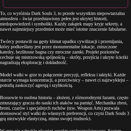
To, co wyróżnia Dark Souls 3, to przede wszystkim niepowtarzalna
atmosfera – świat przedstawiony pełen jest ukrytej historii,
niedopowiedzeń i symboliki. Każdy zakątek mapy kryje sekrety, a
nawet najmniejszy przedmiot może mieć istotne znaczenie fabularne.
Twórcy postawili na gęsty klimat upadku cywilizacji i przemijania,
który podkreślany jest przez monumentalne lokacje, zniszczone
katedry, bezlitosne bagna czy mroczne zamki. Projekt poziomów
cechuje się mistrzowską spójnością – skróty, przejścia i ukryte ścieżki
nagradzają eksplorację i dokładność.
Model walki w grze to połączenie precyzji, refleksu i taktyki. Każde
starcie wymaga koncentracji, a przeciwnicy – nawet ci najzwyklejsi –
potrafią zaskoczyć agresją i szybkością.
Bossowie to osobna historia – złożeni, z różnorodnymi fazami, często
zmuszający gracza do nauki ich ataków na pamięć. Mechanika zbroi,
broni, czarów i specjalnych ruchów (tzw. Weapon Arts) pozwala
dostosować styl walki do własnych preferencji, co czyni Dark Souls 3
grą niezwykle elastyczną, mimo swojej trudności.
W grze nie zabrakło również aspektu społecznościowego. System