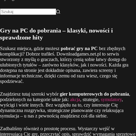
Brak
wyników
Gry na PC do pobrania – klasyki, nowości i
sprawdzone hity
Szukasz miejsca, gdzie możesz
pobrać gry na PC
bez zbędnych
komplikacji? Dobrze trafiłeś. Downloadgames.net.pl to serwis
stworzony z myślą o graczach, którzy cenią sobie łatwy dostęp do
ulubionych tytułów – zarówno klasyków, jak i nowości. Każda gra
dostępna na stronie jest dokładnie opisana, zawiera screeny i
informacje techniczne, dzięki czemu od razu wiesz, czego się
spodziewać.
Znajdziesz tutaj szeroki wybór
gier komputerowych do pobrania
,
podzielonych na kategorie takie jak:
akcja
, strategie,
symulatory
,
wyścigi i wiele innych. Bez względu na to, czy interesuje Cię
dynamiczna rozgrywka, strategiczne planowanie czy relaksująca
symulacja – u nas z pewnością znajdziesz coś dla siebie.
Zadbaliśmy również o prostotę procesu. Wystarczy wejść w
interesującą Cię grę, przeczytać opis, sprawdzić wymagania sprzętowe