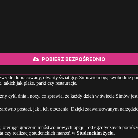
POBIERZ BEZPOŚREDNIO
ezwykle dopracowany, otwarty świat gry. Simowie mogą swobodnie por
akich jak plaże, parki czy restauracje.
ny cykl dnia i nocy, co sprawia, że każdy dzień w świecie Simów jest
 zarówno postaci, jak i ich otoczenia. Dzięki zaawansowanym narzęd
, oferując graczom mnóstwo nowych opcji – od egzotycznych podróż
ta
czy realizację studenckich marzeń w
Studenckim życiu
.