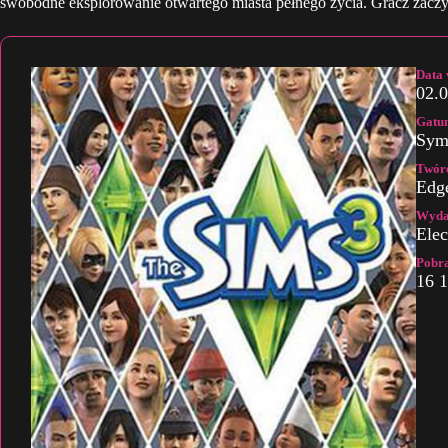
swobodne eksplorowanie otwartego miasta pełnego życia. Gracz zaczyn
Data
02.
Gatu
Sym
Twór
Edge
Wyda
Elec
Pobr
16 1