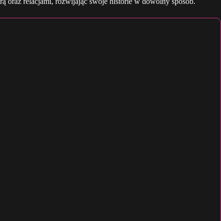
ą oraz relacjami, rozwijając swoje historie w dowolny sposób.