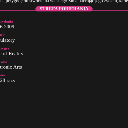
a przygodę od stworzenia własnego Sima, kierując jego życiem, karier
STREFA POBIERANIA
 wydania
06.2009
nek
ulatory
ca gry
 of Reality
wca
tronic Arts
ano
28 razy